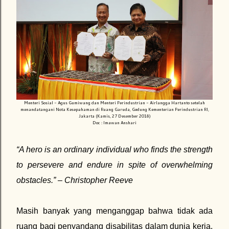
Menteri Sosial - Agus Gumiwang dan Menteri Perindustrian - Airlangga Hartanto setelah
menandatangani Nota Kesepahaman di Ruang Garuda, Gedung Kementerian Perindustrian RI,
Jakarta (Kamis, 27 Desember 2018)
Doc : Imawan Anshari
“A hero is an ordinary individual who finds the strength
to persevere and endure in spite of overwhelming
obstacles.” – Christopher Reeve
Masih banyak yang menganggap bahwa tidak ada
ruang bagi penyandang disabilitas dalam dunia kerja.