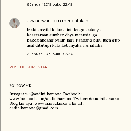
6 Januari 2019 pukul 22.49
uwanurwan.com
mengatakan…
Makin asyikkk dunia ini dengan adanya
kesetaraan sumber daya manusia, ga
pake.pandang buluh lagi. Pandang bulu juga gpp
asal ditutupi kalo kebanyakan. Ahahaha
7 Januari 2019 pukul 03.36
POSTING KOMENTAR
FOLLOW ME
Instagram : @andini_harsono Facebook :
www.facebook.com/andiniharsono Twitter : @andiniharsono
Blog lainnya : www.mainjalan.com Email :
andiniharsono@gmail.com