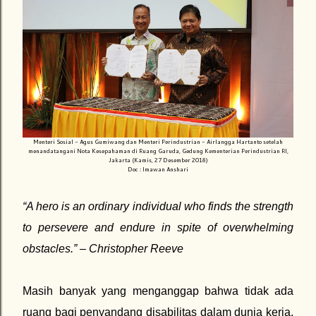
Menteri Sosial - Agus Gumiwang dan Menteri Perindustrian - Airlangga Hartanto setelah
menandatangani Nota Kesepahaman di Ruang Garuda, Gedung Kementerian Perindustrian RI,
Jakarta (Kamis, 27 Desember 2018)
Doc : Imawan Anshari
“A hero is an ordinary individual who finds the strength
to persevere and endure in spite of overwhelming
obstacles.” – Christopher Reeve
Masih banyak yang menganggap bahwa tidak ada
ruang bagi penyandang disabilitas dalam dunia kerja.