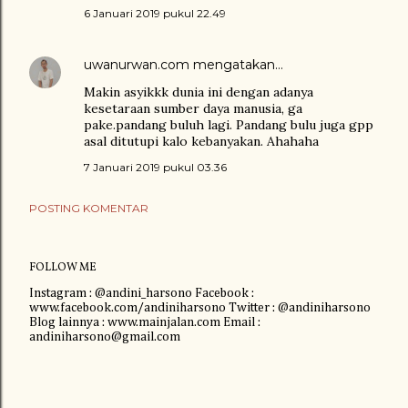
6 Januari 2019 pukul 22.49
uwanurwan.com
mengatakan…
Makin asyikkk dunia ini dengan adanya
kesetaraan sumber daya manusia, ga
pake.pandang buluh lagi. Pandang bulu juga gpp
asal ditutupi kalo kebanyakan. Ahahaha
7 Januari 2019 pukul 03.36
POSTING KOMENTAR
FOLLOW ME
Instagram : @andini_harsono Facebook :
www.facebook.com/andiniharsono Twitter : @andiniharsono
Blog lainnya : www.mainjalan.com Email :
andiniharsono@gmail.com