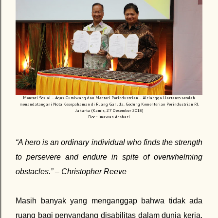
Menteri Sosial - Agus Gumiwang dan Menteri Perindustrian - Airlangga Hartanto setelah
menandatangani Nota Kesepahaman di Ruang Garuda, Gedung Kementerian Perindustrian RI,
Jakarta (Kamis, 27 Desember 2018)
Doc : Imawan Anshari
“A hero is an ordinary individual who finds the strength
to persevere and endure in spite of overwhelming
obstacles.” – Christopher Reeve
Masih banyak yang menganggap bahwa tidak ada
ruang bagi penyandang disabilitas dalam dunia kerja.