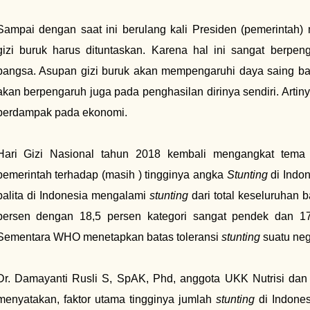
Sampai dengan saat ini berulang kali Presiden (pemerintah
gizi buruk harus dituntaskan. Karena hal ini sangat berpe
bangsa. Asupan gizi buruk akan mempengaruhi daya saing ba
akan berpengaruh juga pada penghasilan dirinya sendiri. Arti
berdampak pada ekonomi.
Hari Gizi Nasional tahun 2018 kembali mengangkat tem
pemerintah terhadap (masih ) tingginya angka
Stunting
di Indon
balita di Indonesia mengalami
stunting
dari total keseluruhan ba
persen dengan 18,5 persen kategori sangat pendek dan 17
Sementara WHO menetapkan batas toleransi
stunting
suatu neg
Dr. Damayanti Rusli S, SpAK, Phd, anggota UKK Nutrisi dan
menyatakan, faktor utama tingginya jumlah
stunting
di Indones