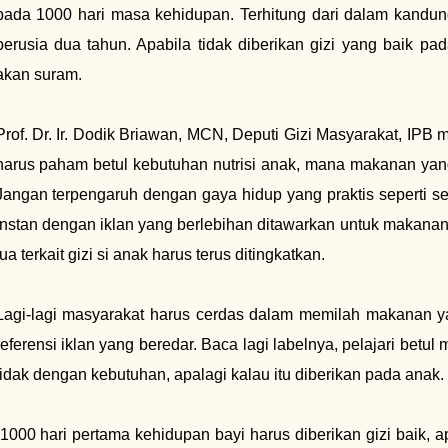
pada 1000 hari masa kehidupan. Terhitung dari dalam kandung
berusia dua tahun. Apabila tidak diberikan gizi yang baik 
akan suram.
Prof. Dr. Ir. Dodik Briawan, MCN, Deputi Gizi Masyarakat, IP
harus paham betul kebutuhan nutrisi anak, mana makanan yang
Jangan terpengaruh dengan gaya hidup yang praktis seperti s
instan dengan iklan yang berlebihan ditawarkan untuk makana
tua terkait gizi si anak harus terus ditingkatkan.
Lagi-lagi masyarakat harus cerdas dalam memilah makanan y
referensi iklan yang beredar. Baca lagi labelnya, pelajari betu
tidak dengan kebutuhan, apalagi kalau itu diberikan pada anak.
“1000 hari pertama kehidupan bayi harus diberikan gizi baik, 