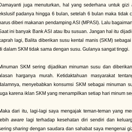
Damayanti juga menuturkan, hal yang sederhana untuk gizi
ekslusif padanya hingga 6 bulan, setelah 6 bulan maka tidak
harus diberi makanan pendamping ASI (MPASI). Lalu bagaimana
Saat ini banyak Bank ASI atau Ibu susuan. Jangan hal itu dijad
kaprah lagi, Balita diberikan susu kental manis (SKM) sebag
di dalam SKM tidak sama dengan susu. Gulanya sangat tinggi.
Minuman SKM sering dijadikan minuman susu dan diberika
alasan harganya murah. Ketidaktahuan masyarakat tentan
dalamnya, menyebabkan konsumsi SKM sebagai minuman susu
juga karena iklan SKM yang menampilkan setiap hari minum se
Maka dari itu, lagi-lagi saya mengajak teman-teman yang mem
lebih
aware
lagi terhadap kesehatan diri sendiri dan keluar
sering
sharing
dengan saudara dan sahabat saya mengenai giz