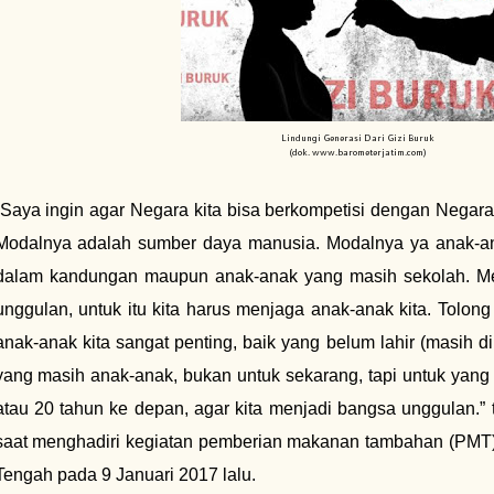
Lindungi Generasi Dari Gizi Buruk
(dok. www.barometerjatim.com)
“Saya ingin agar Negara kita bisa berkompetisi dengan Negar
Modalnya adalah sumber daya manusia. Modalnya ya anak-ana
dalam kandungan maupun anak-anak yang masih sekolah. Me
unggulan, untuk itu kita harus menjaga anak-anak kita. Tolong
anak-anak kita sangat penting, baik yang belum lahir (masih
yang masih anak-anak, bukan untuk sekarang, tapi untuk yang
atau 20 tahun ke depan, agar kita menjadi bangsa unggulan.”
saat menghadiri kegiatan pemberian makanan tambahan (PMT)
Tengah pada 9 Januari 2017 lalu.