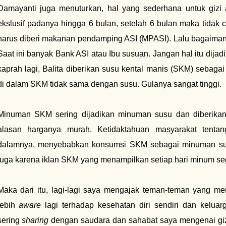
Damayanti juga menuturkan, hal yang sederhana untuk gizi
ekslusif padanya hingga 6 bulan, setelah 6 bulan maka tidak
harus diberi makanan pendamping ASI (MPASI). Lalu bagaimana
Saat ini banyak Bank ASI atau Ibu susuan. Jangan hal itu dijad
kaprah lagi, Balita diberikan susu kental manis (SKM) sebag
di dalam SKM tidak sama dengan susu. Gulanya sangat tinggi.
Minuman SKM sering dijadikan minuman susu dan diberika
alasan harganya murah. Ketidaktahuan masyarakat tentan
dalamnya, menyebabkan konsumsi SKM sebagai minuman susu
juga karena iklan SKM yang menampilkan setiap hari minum se
Maka dari itu, lagi-lagi saya mengajak teman-teman yang mem
lebih
aware
lagi terhadap kesehatan diri sendiri dan keluar
sering
sharing
dengan saudara dan sahabat saya mengenai giz