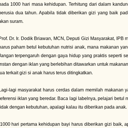
pada 1000 hari masa kehidupan. Terhitung dari dalam kandung
berusia dua tahun. Apabila tidak diberikan gizi yang baik 
akan suram.
Prof. Dr. Ir. Dodik Briawan, MCN, Deputi Gizi Masyarakat, IP
harus paham betul kebutuhan nutrisi anak, mana makanan yang
Jangan terpengaruh dengan gaya hidup yang praktis seperti s
instan dengan iklan yang berlebihan ditawarkan untuk makana
tua terkait gizi si anak harus terus ditingkatkan.
Lagi-lagi masyarakat harus cerdas dalam memilah makanan y
referensi iklan yang beredar. Baca lagi labelnya, pelajari betu
tidak dengan kebutuhan, apalagi kalau itu diberikan pada anak.
“1000 hari pertama kehidupan bayi harus diberikan gizi baik, 