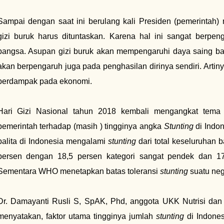
Sampai dengan saat ini berulang kali Presiden (pemerintah
gizi buruk harus dituntaskan. Karena hal ini sangat berpe
bangsa. Asupan gizi buruk akan mempengaruhi daya saing ba
akan berpengaruh juga pada penghasilan dirinya sendiri. Arti
berdampak pada ekonomi.
Hari Gizi Nasional tahun 2018 kembali mengangkat tem
pemerintah terhadap (masih ) tingginya angka
Stunting
di Indon
balita di Indonesia mengalami
stunting
dari total keseluruhan ba
persen dengan 18,5 persen kategori sangat pendek dan 17
Sementara WHO menetapkan batas toleransi
stunting
suatu neg
Dr. Damayanti Rusli S, SpAK, Phd, anggota UKK Nutrisi dan
menyatakan, faktor utama tingginya jumlah
stunting
di Indones