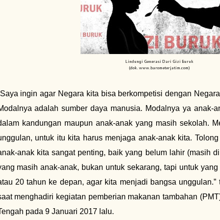
Lindungi Generasi Dari Gizi Buruk
(dok. www.barometerjatim.com)
“Saya ingin agar Negara kita bisa berkompetisi dengan Negar
Modalnya adalah sumber daya manusia. Modalnya ya anak-ana
dalam kandungan maupun anak-anak yang masih sekolah. Me
unggulan, untuk itu kita harus menjaga anak-anak kita. Tolong
anak-anak kita sangat penting, baik yang belum lahir (masih
yang masih anak-anak, bukan untuk sekarang, tapi untuk yang
atau 20 tahun ke depan, agar kita menjadi bangsa unggulan.”
saat menghadiri kegiatan pemberian makanan tambahan (PMT)
Tengah pada 9 Januari 2017 lalu.