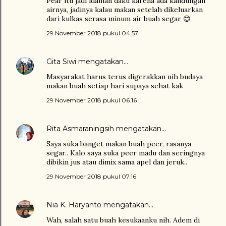
Pear itu jadi idaman daku karena ada kandungan
airnya, jadinya kalau makan setelah dikeluarkan
dari kulkas serasa minum air buah segar 😊
29 November 2018 pukul 04.57
Gita Siwi
mengatakan…
Masyarakat harus terus digerakkan nih budaya
makan buah setiap hari supaya sehat kak
29 November 2018 pukul 06.16
Rita Asmaraningsih
mengatakan…
Saya suka banget makan buah peer, rasanya
segar.. Kalo saya suka peer madu dan seringnya
dibikin jus atau dimix sama apel dan jeruk..
29 November 2018 pukul 07.16
Nia K. Haryanto
mengatakan…
Wah, salah satu buah kesukaanku nih. Adem di