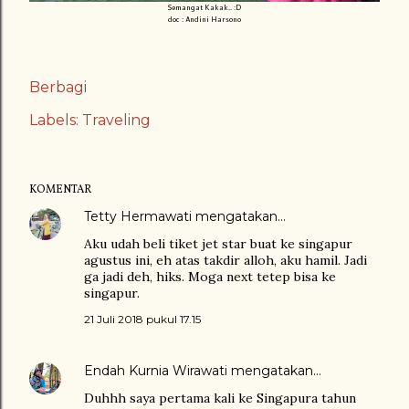
Semangat Kakak.. :D
doc : Andini Harsono
Berbagi
Labels:
Traveling
KOMENTAR
Tetty Hermawati
mengatakan…
Aku udah beli tiket jet star buat ke singapur
agustus ini, eh atas takdir alloh, aku hamil. Jadi
ga jadi deh, hiks. Moga next tetep bisa ke
singapur.
21 Juli 2018 pukul 17.15
Endah Kurnia Wirawati
mengatakan…
Duhhh saya pertama kali ke Singapura tahun