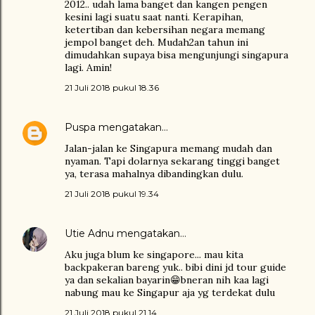
2012.. udah lama banget dan kangen pengen
kesini lagi suatu saat nanti. Kerapihan,
ketertiban dan kebersihan negara memang
jempol banget deh. Mudah2an tahun ini
dimudahkan supaya bisa mengunjungi singapura
lagi. Amin!
21 Juli 2018 pukul 18.36
Puspa
mengatakan…
Jalan-jalan ke Singapura memang mudah dan
nyaman. Tapi dolarnya sekarang tinggi banget
ya, terasa mahalnya dibandingkan dulu.
21 Juli 2018 pukul 19.34
Utie Adnu
mengatakan…
Aku juga blum ke singapore... mau kita
backpakeran bareng yuk.. bibi dini jd tour guide
ya dan sekalian bayarin😁bneran nih kaa lagi
nabung mau ke Singapur aja yg terdekat dulu
21 Juli 2018 pukul 21.14