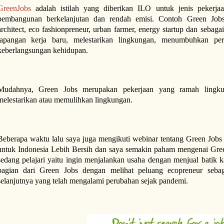
GreenJobs
adalah istilah yang diberikan ILO untuk jenis pekerja
pembangunan berkelanjutan dan rendah emisi. Contoh Green Jobs
architect, eco fashionpreneur, urban farmer, energy startup dan seba
lapangan kerja baru, melestarikan lingkungan, menumbuhkan p
keberlangsungan kehidupan.
Mudahnya, Green Jobs merupakan pekerjaan yang ramah lingkun
melestarikan atau memulihkan lingkungan.
Beberapa waktu lalu saya juga mengikuti webinar tentang Green Job
untuk Indonesia Lebih Bersih dan saya semakin paham mengenai Gree
sedang pelajari yaitu ingin menjalankan usaha dengan menjual batik k
bagian dari Green Jobs dengan melihat peluang ecopreneur sebag
selanjutnya yang telah mengalami perubahan sejak pandemi.