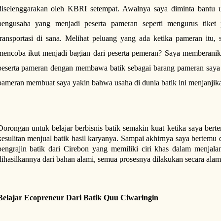
diselenggarakan oleh KBRI setempat. Awalnya saya diminta bantu 
pengusaha yang menjadi peserta pameran seperti mengurus tiket 
transportasi di sana. Melihat peluang yang ada ketika pameran itu, 
mencoba ikut menjadi bagian dari peserta pemeran? Saya memberanika
peserta pameran dengan membawa batik sebagai barang pameran saya 
pameran membuat saya yakin bahwa usaha di dunia batik ini menjanjik
Dorongan untuk belajar berbisnis batik semakin kuat ketika saya bert
kesulitan menjual batik hasil karyanya. Sampai akhirnya saya bertemu
pengrajin batik dari Cirebon yang memiliki ciri khas dalam menjala
dihasilkannya dari bahan alami, semua prosesnya dilakukan secara ala
Belajar Ecopreneur Dari Batik Quu Ciwaringin