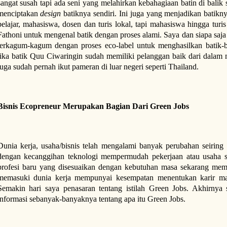
sangat susah tapi ada seni yang melahirkan kebahagiaan batin di balik 
menciptakan
design
batiknya sendiri. Ini juga yang menjadikan batik
pelajar, mahasiswa, dosen dan turis lokal, tapi mahasiswa hingga tur
Fathoni untuk mengenal batik dengan proses alami. Saya dan siapa saj
terkagum-kagum dengan proses eco-label untuk menghasilkan batik-ba
jika batik Quu Ciwaringin sudah memiliki pelanggan baik dari dalam 
juga sudah pernah ikut pameran di luar negeri seperti Thailand.
Bisnis Ecopreneur Merupakan Bagian Dari Green Jobs
Dunia kerja, usaha/bisnis telah mengalami banyak perubahan seirin
dengan kecanggihan teknologi mempermudah pekerjaan atau usaha s
profesi baru yang disesuaikan dengan kebutuhan masa sekarang me
memasuki dunia kerja mempunyai kesempatan menentukan karir ma
Semakin hari saya penasaran tentang istilah Green Jobs. Akhirnya 
informasi sebanyak-banyaknya tentang apa itu Green Jobs.