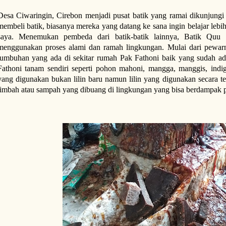
Desa Ciwaringin, Cirebon menjadi pusat batik yang ramai dikunjungi p
membeli batik, biasanya mereka yang datang ke sana ingin belajar lebih
saya. Menemukan pembeda dari batik-batik lainnya, Batik Quu 
menggunakan proses alami dan ramah lingkungan. Mulai dari pewar
tumbuhan yang ada di sekitar rumah Pak Fathoni baik yang sudah a
Fathoni tanam sendiri seperti pohon mahoni, mangga, manggis, indig
yang digunakan bukan lilin baru namun lilin yang digunakan secara te
limbah atau sampah yang dibuang di lingkungan yang bisa berdampak 