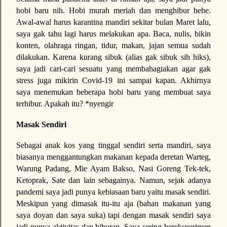
hobi baru nih. Hobi murah meriah dan menghibur hehe.
Awal-awal harus karantina mandiri sekitar bulan Maret lalu,
saya gak tahu lagi harus melakukan apa. Baca, nulis, bikin
konten, olahraga ringan, tidur, makan, jajan semua sudah
dilakukan. Karena kurang sibuk (alias gak sibuk sih hiks),
saya jadi cari-cari sesuatu yang membahagiakan agar gak
stress juga mikirin Covid-19 ini sampai kapan. Akhirnya
saya menemukan beberapa hobi baru yang membuat saya
terhibur. Apakah itu? *nyengir
Masak Sendiri
Sebagai anak kos yang tinggal sendiri serta mandiri, saya
biasanya menggantungkan makanan kepada deretan Warteg,
Warung Padang, Mie Ayam Bakso, Nasi Goreng Tek-tek,
Ketoprak, Sate dan lain sebagainya. Namun, sejak adanya
pandemi saya jadi punya kebiasaan baru yaitu masak sendiri.
Meskipun yang dimasak itu-itu aja (bahan makanan yang
saya doyan dan saya suka) tapi dengan masak sendiri saya
jadi punya aktivitas dan hiburan. Saya sering bereksperimen