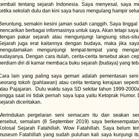
kembali tentang sejarah Indonesia. Saya menyesal, saya me
ketika sekolah dulu dan kini saya harus mengulang hampir selu
Beruntung, semakin kesini jaman sudah canggih. Saya tinggal 
mencarikan berbagai informasinya untuk saya. Akan tetapi saya
dengan pakar sejarah atau mengunjungi langsung situs-sit
Sejarah juga erat kaitannya dengan budaya, maka jika say
mengutamakan mengunjungi tempat-tempat yang menga
budayanya. Dengan cara itulah, cerita-cerita tersebut akan ce
berdiam diri di kamar membaca buku sejarah (budaya) yang teba
Cara lain yang paling saya gemari adalah pementasan seni
seorang tokoh (pahlawan) atau cerita tentang kerajaan sepert
atau Pajajaran.
Dulu waktu saya SD sekitar tahun 1999-2000a
hingga saat ini tidak pernah saya lupa yaitu Ketoprak Humor.
sejarah diceritakan.
Merindukan pergelaran seni semacam itu dan seakan se
tersebut, semalam (8 September 2019) saya berkesempatan
Kolosal Sejarah Fatahillah. Wow Fatahillah. Saya belum ter
museum Fatahillah yang sudah puluhan kali saya kunjungi itu