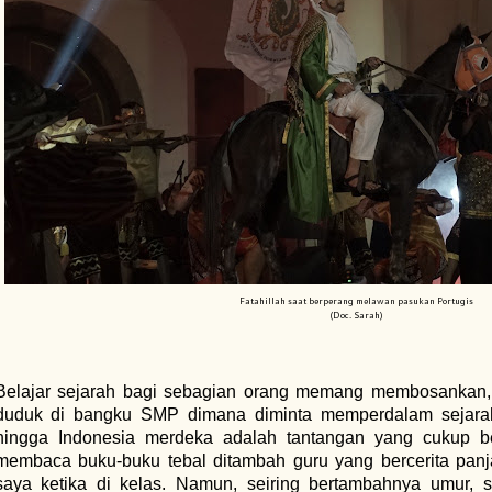
Fatahillah saat berperang melawan pasukan Portugis
(Doc. Sarah)
Belajar sejarah bagi sebagian orang memang membosankan,
duduk di bangku SMP dimana diminta memperdalam sejarah
hingga Indonesia merdeka adalah tantangan yang cukup be
membaca buku-buku tebal ditambah guru yang bercerita pa
saya ketika di kelas. Namun, seiring bertambahnya umur, sa