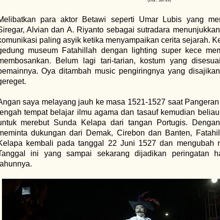
(Doc. Sarah)
Melibatkan para aktor Betawi seperti Umar Lubis yang me
Siregar, Alvian dan A. Riyanto sebagai sutradara menunjukka
komunikasi paling asyik ketika menyampaikan cerita sejarah.
gedung museum Fatahillah dengan lighting super kece memb
membosankan. Belum lagi tari-tarian, kostum yang disesu
pemainnya. Oya ditambah music pengiringnya yang disajika
gereget.
Angan saya melayang jauh ke masa 1521-1527 saat Pangeran Fa
tengah tempat belajar ilmu agama dan tasauf kemudian beliau
untuk merebut Sunda Kelapa dari tangan Portugis. Dengan
meminta dukungan dari Demak, Cirebon dan Banten, Fatahil
Kelapa kembali pada tanggal 22 Juni 1527 dan mengubah n
Tanggal ini yang sampai sekarang dijadikan peringatan ha
tahunnya.