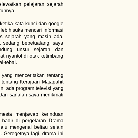
lewatkan pelajaran sejarah
ruhnya.
ketika kata kunci dan google
 lebih suka mencari informasi
us sejarah yang masih ada.
a sedang bepetualang, saya
ndung unsur sejarah dan
pat nyantol di otak ketimbang
l-tebal.
 yang menceritakan tentang
i tentang Kerajaan Majapahit
n, ada program televisi yang
 Dari sanalah saya menikmati
mesta menjawab kerinduan
 hadir di pergelaran Drama
lalu mengenal beliau selain
. Geregetnya lagi, drama ini