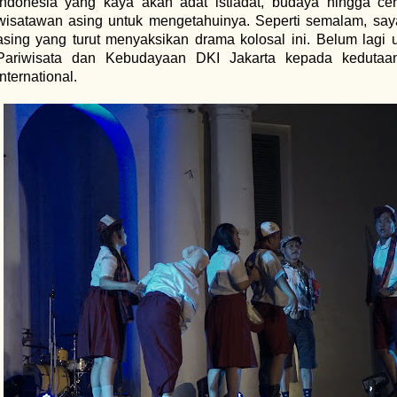
Indonesia yang kaya akan adat istiadat, budaya hingga cer
wisatawan asing untuk mengetahuinya. Seperti semalam, say
asing yang turut menyaksikan drama kolosal ini. Belum lagi
Pariwisata dan Kebudayaan DKI Jakarta kepada kedutaan
international.