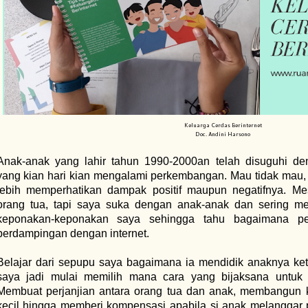
Keluarga Cerdas Berinternet
Doc. Andini Harsono
Anak-anak yang lahir tahun 1990-2000an telah disuguhi de
yang kian hari kian mengalami perkembangan. Mau tidak mau, 
lebih memperhatikan dampak positif maupun negatifnya. M
orang tua, tapi saya suka dengan anak-anak dan sering m
keponakan-keponakan saya sehingga tahu bagaimana p
berdampingan dengan internet.
Belajar dari sepupu saya bagaimana ia mendidik anaknya keti
saya jadi mulai memilih mana cara yang bijaksana untuk 
Membuat perjanjian antara orang tua dan anak, membangun k
kecil hingga memberi kompensasi apabila si anak melanggar p