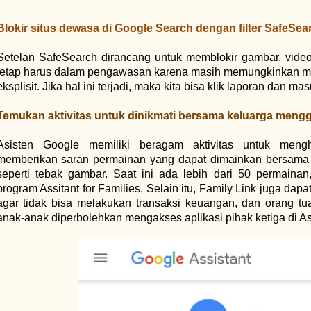
Blokir situs dewasa di Google Search dengan filter SafeSea
Setelan SafeSearch dirancang untuk memblokir gambar, vide
tetap harus dalam pengawasan karena masih memungkinkan m
eksplisit. Jika hal ini terjadi, maka kita bisa klik laporan dan ma
Temukan aktivitas untuk dinikmati bersama keluarga meng
Asisten Google memiliki beragam aktivitas untuk mengh
memberikan saran permainan yang dapat dimainkan bersama 
seperti tebak gambar. Saat ini ada lebih dari 50 permainan,
program Assitant for Families. Selain itu, Family Link juga da
agar tidak bisa melakukan transaksi keuangan, dan orang t
anak-anak diperbolehkan mengakses aplikasi pihak ketiga di Asi