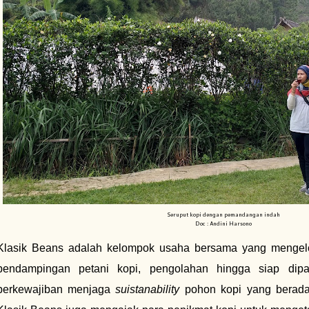
Seruput kopi dengan pemandangan indah
Doc : Andini Harsono
Klasik Beans adalah kelompok usaha bersama yang mengelo
pendampingan petani kopi, pengolahan hingga siap dipa
berkewajiban menjaga
suistanability
pohon kopi yang berada