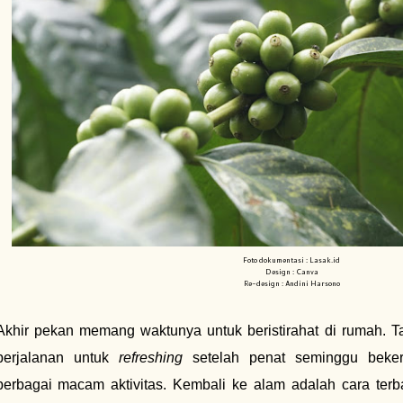
Foto dokumentasi : Lasak.id
Design : Canva
Re-design : Andini Harsono
Akhir pekan memang waktunya untuk beristirahat di rumah. 
perjalanan untuk
refreshing
setelah penat seminggu beker
berbagai macam aktivitas. Kembali ke alam adalah cara terb