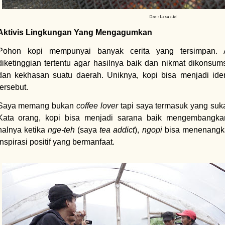
Doc : Lasak.id
Aktivis Lingkungan Yang Mengagumkan
Pohon kopi mempunyai banyak cerita yang tersimpan. 
diketinggian tertentu agar hasilnya baik dan nikmat dikonsums
dan kekhasan suatu daerah. Uniknya, kopi bisa menjadi ide
tersebut.
Saya memang bukan
coffee lover
tapi saya termasuk yang suka
Kata orang, kopi bisa menjadi sarana baik mengembangkan
halnya ketika
nge-teh
(saya
tea addict
),
ngopi
bisa menenangk
inspirasi positif yang bermanfaat.