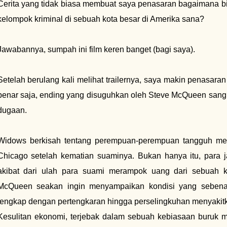
Cerita yang tidak biasa membuat saya penasaran bagaimana 
kelompok kriminal di sebuah kota besar di Amerika sana?
Jawabannya, sumpah ini film keren banget (bagi saya).
Setelah berulang kali melihat trailernya, saya makin penasaran 
benar saja, ending yang disuguhkan oleh Steve McQueen sang 
dugaan.
Widows berkisah tentang perempuan-perempuan tangguh mem
Chicago setelah kematian suaminya. Bukan hanya itu, para 
akibat dari ulah para suami merampok uang dari sebuah k
McQueen seakan ingin menyampaikan kondisi yang sebenar
lengkap dengan pertengkaran hingga perselingkuhan menyakitkan
Kesulitan ekonomi, terjebak dalam sebuah kebiasaan buru