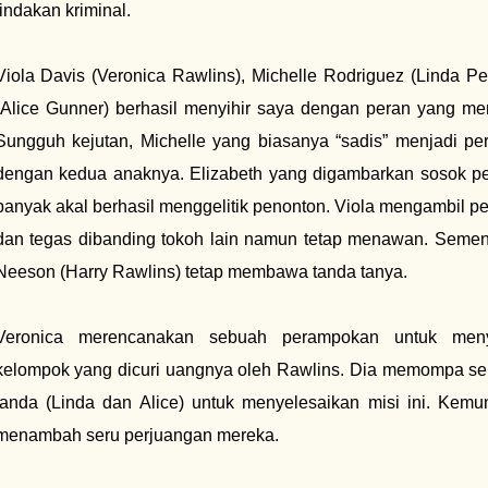
tindakan kriminal.
Viola Davis (Veronica Rawlins), Michelle Rodriguez (Linda Per
(Alice Gunner) berhasil menyihir saya dengan peran yang m
Sungguh kejutan, Michelle yang biasanya “sadis” menjadi p
dengan kedua anaknya. Elizabeth yang digambarkan sosok p
banyak akal berhasil menggelitik penonton. Viola mengambil pera
dan tegas dibanding tokoh lain namun tetap menawan. Semen
Neeson (Harry Rawlins) tetap membawa tanda tanya.
Veronica merencanakan sebuah perampokan untuk meny
kelompok yang dicuri uangnya oleh Rawlins. Dia memompa se
janda (Linda dan Alice) untuk menyelesaikan misi ini. Kemun
menambah seru perjuangan mereka.