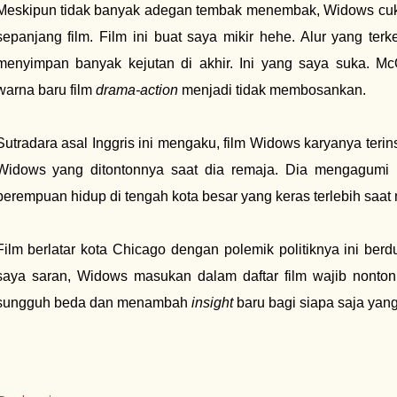
Meskipun tidak banyak adegan tembak menembak, Widows cu
sepanjang film. Film ini buat saya mikir hehe. Alur yang terk
menyimpan banyak kejutan di akhir. Ini yang saya suka. M
warna baru film
drama-action
menjadi tidak membosankan.
Sutradara asal Inggris ini mengaku, film Widows karyanya terins
Widows yang ditontonnya saat dia remaja. Dia mengagumi 
perempuan hidup di tengah kota besar yang keras terlebih saat
Film berlatar kota Chicago dengan polemik politiknya ini berd
saya saran, Widows masukan dalam daftar film wajib nonton
sungguh beda dan menambah
insight
baru bagi siapa saja yan