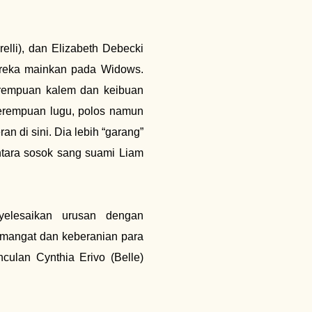
elli), dan Elizabeth Debecki
ereka mainkan pada Widows.
erempuan kalem dan keibuan
erempuan lugu, polos namun
n di sini. Dia lebih “garang”
tara sosok sang suami Liam
elesaikan urusan dengan
mangat dan keberanian para
culan Cynthia Erivo (Belle)