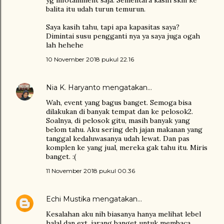
yg infotainment saja. Sementara kasih skm ke
balita itu udah turun temurun.
Saya kasih tahu, tapi apa kapasitas saya?
Dimintai susu pengganti nya ya saya juga ogah
lah hehehe
10 November 2018 pukul 22.16
Nia K. Haryanto
mengatakan…
Wah, event yang bagus banget. Semoga bisa
dilakukan di banyak tempat dan ke pelosok2.
Soalnya, di pelosok gitu, masih banyak yang
belom tahu. Aku sering deh jajan makanan yang
tanggal kedaluwasanya udah lewat. Dan pas
komplen ke yang jual, mereka gak tahu itu. Miris
banget. :(
11 November 2018 pukul 00.36
Echi Mustika
mengatakan…
Kesalahan aku nih biasanya hanya melihat lebel
halal dan ext, jarang banget untuk membaca