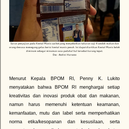
Saran penyajian pada Kental Manis sachet yang menyebutkan takaran saji 4 sendok makan dan
orang dewasa memegang gelas berisi kental manis penuh. Ini dapat diartikan Kental Manis boleh
diminum sebagai minuman susu padahal hal tersebut kurang tepat.
Doc : Andini Harsono
Menurut Kepala BPOM RI, Penny K. Lukito
menyatakan bahwa BPOM RI menghargai setiap
kreativitas dan inovasi produk obat dan makanan,
namun harus memenuhi ketentuan keamanan,
kemanfaatan, mutu dan label serta memperhatikan
norma etika/kesopanan dan kesusilaan, serta