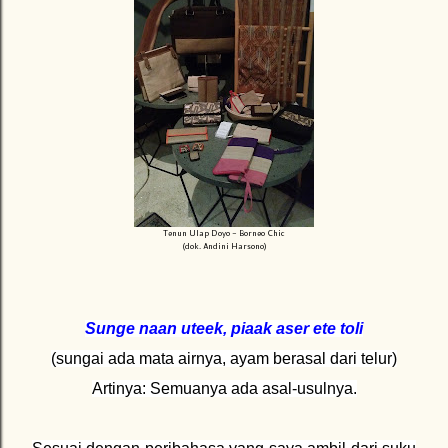
Tenun Ulap Doyo - Borneo Chic
(dok. Andini Harsono)
Sunge naan uteek, piaak aser ete toli
(sungai ada mata airnya, ayam berasal dari telur)
Artinya: Semuanya ada asal-usulnya.