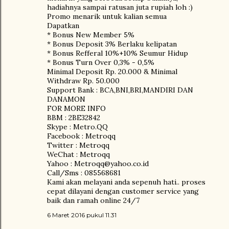
hadiahnya sampai ratusan juta rupiah loh :)
Promo menarik untuk kalian semua
Dapatkan
* Bonus New Member 5%
* Bonus Deposit 3% Berlaku kelipatan
* Bonus Refferal 10%+10% Seumur Hidup
* Bonus Turn Over 0,3% - 0,5%
Minimal Deposit Rp. 20.000 & Minimal
Withdraw Rp. 50.000
Support Bank : BCA,BNI,BRI,MANDIRI DAN
DANAMON
FOR MORE INFO
BBM : 2BE32842
Skype : Metro.QQ
Facebook : Metroqq
Twitter : Metroqq
WeChat : Metroqq
Yahoo : Metroqq@yahoo.co.id
Call/Sms : 085568681
Kami akan melayani anda sepenuh hati.. proses
cepat dilayani dengan customer service yang
baik dan ramah online 24/7
6 Maret 2016 pukul 11.31