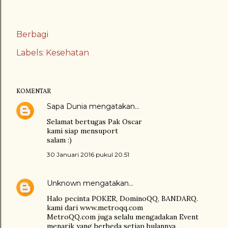
Berbagi
Labels:
Kesehatan
KOMENTAR
Sapa Dunia
mengatakan…
Selamat bertugas Pak Oscar
kami siap mensuport
salam :)
30 Januari 2016 pukul 20.51
Unknown
mengatakan…
Halo pecinta POKER, DominoQQ, BANDARQ.
kami dari www.metroqq.com
MetroQQ.com juga selalu mengadakan Event
menarik yang berbeda setiap bulannya,